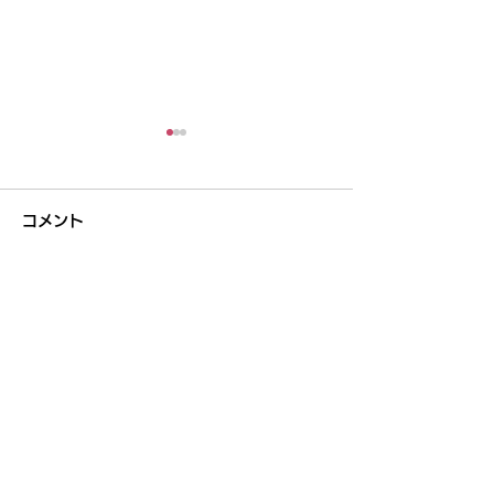
コメント
コメントを追加…
「ダナン市越日フェステ
AEON MALL D
ィバル2026」が盛況の
Thanh Khe 開所式に出席
うちに終了しました
しました
​ダナン日本商工会議所
メール:
info@jccid.org