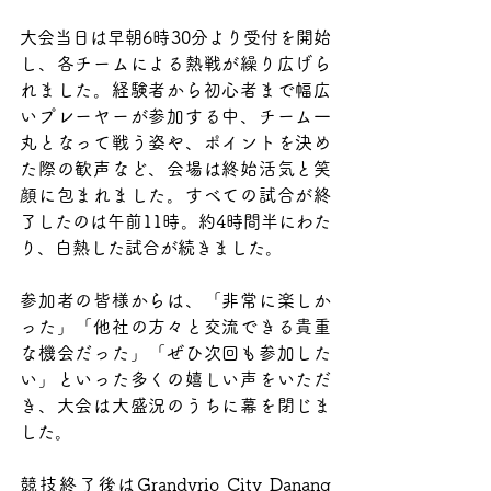
大会当日は早朝6時30分より受付を開始
し、各チームによる熱戦が繰り広げら
れました。経験者から初心者まで幅広
いプレーヤーが参加する中、チーム一
丸となって戦う姿や、ポイントを決め
た際の歓声など、会場は終始活気と笑
顔に包まれました。すべての試合が終
了したのは午前11時。約4時間半にわた
り、白熱した試合が続きました。
参加者の皆様からは、「非常に楽しか
った」「他社の方々と交流できる貴重
な機会だった」「ぜひ次回も参加した
い」といった多くの嬉しい声をいただ
き、大会は大盛況のうちに幕を閉じま
した。
競技終了後はGrandvrio City Danang 