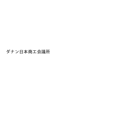
​ダナン日本商工会議所
メール:
info@jccid.org
電話番号:
+84 914414749
住所: 01-03 Dong Da, Hai Chau, Da Nang
サイトマップ
ホーム
お知らせ
JCCIDについて