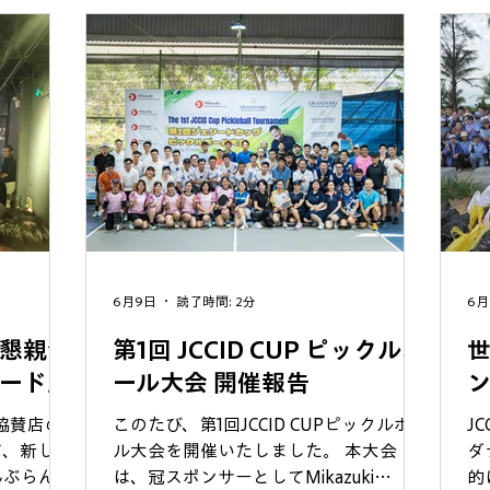
」について
はじめ、ベースボール５などのスポーツ
国
系企業が得
交流イベント、日本の盆踊りやベトナム
回
教育訓練局
のバンブーダンス体験、コスプレコンテ
経
方が今後も
ストなど、多彩なプログラムが実施され
き
しました。
ました。また、日本食をはじめとする多
本
D）は今後
くのブースが出展され、多くの来場者で
経
連携を通じ
賑わいました。 特に、7月9日および12
プ
材育成に貢
日に開催された盆踊りでは、「東京音
は
展と日越両
頭」「恋するフォーチュンクッキー」
け
CID（日
「Y.M.C.A.」の音楽と和太鼓の演奏に合
域
きたいと考
わせ、多くの来場者が一緒に踊り、日越
促
6月9日
読了時間: 2分
6月
友好の輪を広げる貴重な機会となりまし
た。 本フェスティバルの開催にあたり、
懇親会
第1回 JCCID CUP ピックルボ
世
ご来場いただいた皆様をはじめ、ご協
ード」
ール大会 開催報告
力・ご支援いただいた関係者の皆様に心
より御礼申し上げます。
D協賛店の
このたび、第1回JCCID CUPピックルボー
J
て、新しい
ル大会を開催いたしました。 本大会
ダ
んぶらんジ
は、冠スポンサーとしてMikazuki
的