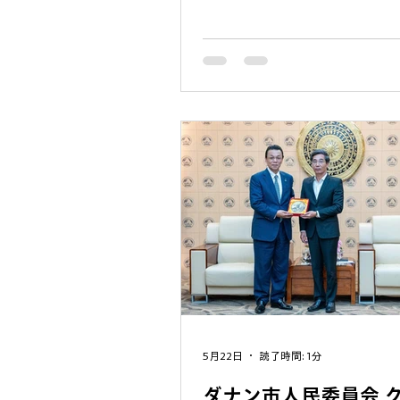
ェシード」を開催いたしました
イベントは、「理事会後の懇
員の皆さまも『ぶらっと』気
て楽しく飲もう！」という趣
れたものです。当日は、初め
もかかわらず、総勢30名を超
ご参加いただき、会場は大変
まれました。 今回はゆるい会
ものの「営業活動やビジネス
もOK」という大らかなルール
行われ、あちこちの席で名刺
ナンでの新しいビジネスチャ
る熱い情報交換が行われてい
た、最近ダナンに来られた方
ンで活躍されている方々が、
の垣根を越えてざっくばらん
姿が随所に見られました。 ご
5月22日
読了時間: 1分
だいた皆さま、そして素晴ら
ダナン市人民委員会 
美味しいお料理・お酒を提供