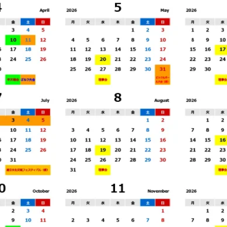
ました。 JCCIDは、今後もハノイのJCCI
IDは、今
う
及びホーチミンのJCCHとの緊密なネッ
緊密な連携
左
トワークを維持・発展させ、ベトナム全
ークの構築
会
土における日系コミュニティの更なる発
致します。
展と、会員企業の皆様への支援充実に努
において、
めてまいります。 左からジェトロ小林次
持続的に事
長、吉田事務局長、土橋新会頭、益子会
魅力的なビ
頭、石川、篠原
局とも引き