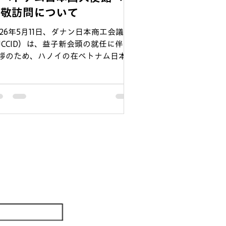
表敬訪問について
026年5月11日、ダナン日本商工会議所
JCCID）は、益子新会頭の就任に伴う
拶のため、ハノイの在ベトナム日本国
使館を訪問いたしました。 ​当日は、
藤直樹特命全権大使に拝謁し、JCCID
2026年度における新体制および今後
活動方針についてご報告いたしまし
。懇談の中で、伊藤大使からはベトナ
中部における日本企業の存在感の高ま
に触れられ、JCCIDが果たす役割と地
発展への寄与について、強い期待の意
示されました。 ​JCCIDは今回の激励を
に、ベトナム中部における日系企業の
業環境改善、および日本・ベトナム両
の経済・文化交流の促進に一層尽力し
ます。 ​ 今後ともJCCIDの活動へ
変わらぬご理解とご支援を賜りますよ