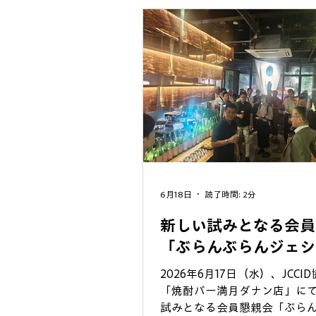
援と日系企業への「就職導線
意見交換を実施。その中で日
意とする「育てる」について
から大きな共感をがあり、双
連携強化していくことで一致
​ ダナン日本商工会議所（JCCI
も、教育機関や行政機関との
て、ベトナムの将来を担う人
献すると共に、ダナン市の発
国の更なる関係強化に努め、JC
系企業）の存在感を高めて行
えています。
6月18日
読了時間: 2分
新しい試みとなる会員
「ぶらんぶらんジェシ
2026年6月17日（水）、JCCI
「焼酎バー満月ダナン店」に
試みとなる会員懇親会「ぶら