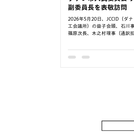
った「焼酎ばー満月」の皆さ
副委員長を表敬訪問
ありがとうございました。 JCCIDでは、
​2026年5月20日、JCCID（
会員の皆さまが横の繋がりを
工会議所）の益子会頭、石川
ネスや現地生活のヒントを得
篠原次長、木之村理事（通訳
な場
ダナン市人民委員会のTrần Chí 
委員長を表敬訪問しました。
ダナン市における協力関係の
て、意見交換を行いました。 ​
頭、Cường副委員長より、JCC
企業とダナン市を繋ぐ「重要
として、効果的かつ持続可能
ジネス環境の構築に多大なる
いる点について、高い評価を頂い
益子会頭からは、ダナン市の
コミュニティへの配慮やサポ
て企業の経営を支える市当局
して深い感謝の意を伝えると
局からは、「雇用と人材育成