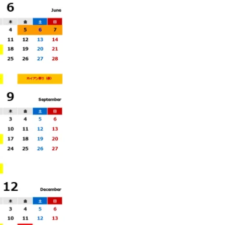
、何卒よろしくお願い申し上げます。
から石川公使、篠原、伊藤大使、益子
頭、石川