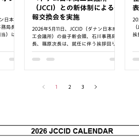
ま、本当に
し、閉会式および交流会を開催いたしま
（JCCI）との新体制による情
した。ピックルボールというスポーツを
報交換会を実施
ダナン日本商
2
広げ、ビジ
通じて、企業や業界
事務局長、
（
られるよう
2026年5月11日、JCCID（ダナン日本商
担当）は、
挨
工会議所）の益子新会頭、石川事務局
Cường副
大
長、篠原次長は、就任に伴う挨拶回りの
日本企業と
伊
一環として、ハノイのJCCI（ベトナム日
強化に向け
の
本商工会議所）を訪問いたしました。
 会談の冒
の
今回の訪問では、同じく新体制を迎えら
IDが日本
た
れたJCCIの土橋新会頭、吉田事務局長並
な架け橋」
ム
びにJETROハノイ事務所の小林次長と面
な投資・ビ
り
1
2
3
談を行いました。互いの新体制発足の報
貢献をして
域
告を行うとともに、今後のさらなる連携
た。 ​
が
強化に向けた情報交換を実施いたしまし
在住日本人
糧
た。 会談においては、ベトナムにおけ
ート、そし
事
る日系企業の活動状況や、新体制下での
の姿勢に対
国
組織運営、今後の協力体制のあり方につ
共に、事務
てまいり
いて、非常に有意義な意見交換がなされ
」への更な
の