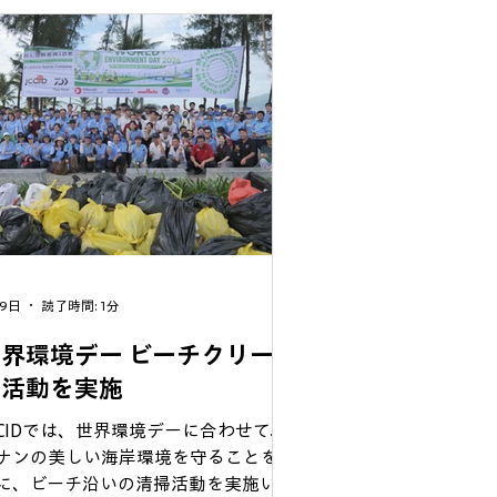
内外で幅広く事業を展開しており、今
の新モール開業は、ダナンのさらなる
済発展や雇用創出、地域活性化への大
な貢献が期待されています。また、日
企業の進出拡大や、ベトナムと日本の
済・文化交流を一層促進する象徴的な
ロジェクトでもあります。 JCCIDで
、今後も日本企業とダナン地域との架
橋として、会員企業の皆様とともに地
経済の発展や日越間のビジネス交流の
進に努めてまいります。
9日
読了時間: 1分
界環境デー ビーチクリー
ン活動を実施
CCIDでは、世界環境デーに合わせて、
ナンの美しい海岸環境を守ることを目
に、ビーチ沿いの清掃活動を実施いた