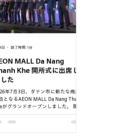
3日
読了時間: 1分
EON MALL Da Nang
anh Khe 開所式に出席し
ました
026年7月3日、ダナン市に新たな商業
となるAEON MALL Da Nang Thanh
heがグランドオープンしました。 開所
には、JCCIDを代表して益子会頭、平
監査役、篠原副事務局長が出席し、記
セレモニーに参加しました。 イオン
日本を代表する流通・小売企業として