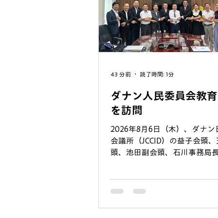
43 分前
読了時間: 1分
ダナン人民委員会教育
を訪問
2026年8月6日（木）、ダナ
会議所（JCCID）の益子会頭
頭、池田副会頭、石川事務局
長は、ダナン人民委員会教育
（Sở Giáo dục và Đào tạo TP. 
Nẵng）の​マイ・タン・リン
問いたしました。 当日はダナ
高等学校を対象とした就職・