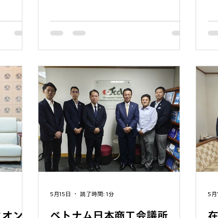
。 この
Danang様およびGrandvrio Ocean
し
親会に、会
Resort Danang様のご協賛のもと実施さ
が
軽に混ざっ
れ、JCCID会員企業を中心に18チーム、
の
旨で企画さ
総勢72名の皆様にご参加いただきまし
き
ての試みに
た。 大会当日は早朝6時30分より受付を
海
える方々に
開始し、各チームによる熱戦が繰り広げ
缶
な熱気に包
られました。経験者から初心者まで幅広
し
ではある
いプレーヤーが参加する中、チーム一丸
の
・仕事の話
となって戦う姿や、ポイントを決めた際
こ
のなかで
の歓声など、会場は終始活気と笑顔に包
す
交換や、ダ
まれました。すべての試合が終了したの
と
ンスに関す
は午前11時。約4時間半にわたり、白熱
に
ました。ま
した試合が続きました。 参加者の皆様
機
と長くダナ
からは、「非常に楽しかった」「他社の
企
役職や年齢
方々と交流できる貴重な機会だった」
活
に交流する
「ぜひ次回も参加したい」といった多く
り
参加いた
の嬉しい声をいただき、大会は大盛況の
5月15日
読了時間: 1分
5月
しい会場と
うちに幕を閉じました。 競技終了後は
クオン
ベトナム日本商工会議所
してくださ
Grandvrio City Danang Hotelに場所を移