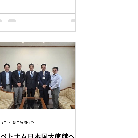
ました。 本活動はダイワベトナム様
中心となって企画・運営を行い、多く
JCCID会員企業の皆様にご参加いただ
ました。当日は参加者が協力しながら
岸に散乱したプラスチックごみや空き
などを回収し、地域の環境美化に貢献
ました。 世界環境デーは、環境保全
重要性について改めて考え、行動を起
すきっかけとなる国際的な記念日で
。今回の活動を通じて、参加者一人ひ
りが環境問題への理解を深めるととも
、企業の枠を超えた交流を図る貴重な
会となりました。 JCCIDは今後も会員
業の皆様とともに、地域社会への貢献
動や持続可能な社会の実現に向けた取
組みを積極的に推進してまいります。
13日
読了時間: 1分
在ベトナム日本国大使館への