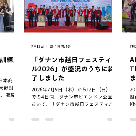
7月13日
読了時間: 1分
7月
訓練局
「ダナン市越日フェスティバ
A
ル2026」が盛況のうちに終
Th
了しました
ン日本商工
、天野副会
2026年7月9日（木）から12日（日）ま
2
長、篠原次
での4日間、ダナン市ビエンドン公園に
拠点
訓練局
おいて、「ダナン市越日フェスティバル
K
Đà
2026」がダナン市外務局および在ダナ
式
副局長を訪
ン日本国総領事館の共催により開催され
山
ン市内の
ました。 会期中は、日越両国のアーテ
念
キャリア支
ィストによるステージパフォーマンスを
は